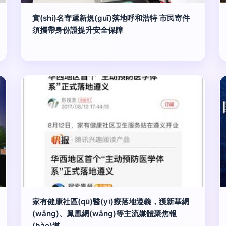
實(shí)名寄遞新規(guī)落地呼和浩特 市民寄件
須攜帶身份證提升安全保障
家有健康社區(qū)醫(yī)療落地遵義，獲新華網
(wǎng)、鳳凰網(wǎng)等主流媒體聚焦報
(bào)道