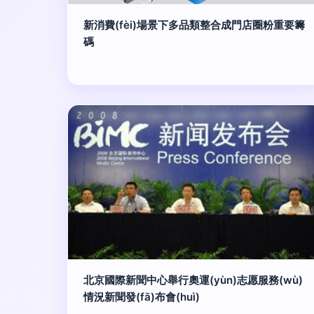
新消費(fèi)場景下多品類整合成門店圈粉重要籌
碼
北京國際新聞中心舉行奧運(yùn)志愿服務(wù)
情況新聞發(fā)布會(huì)