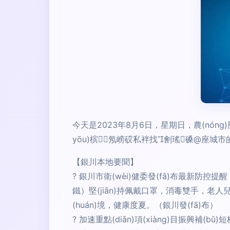
今天是2023年8月6日，星期日，農(nóng)
yōu)槟氖崂砹私袢找劊瑤磉@座城市的最
【銀川本地要聞】
? 銀川市衛(wèi)健委發(fā)布最新防
鐵）堅(jiān)持佩戴口罩，消毒雙手，老人兒童
(huán)境，健康度夏。（銀川發(fā)布）
? 加速重點(diǎn)項(xiàng)目振興補