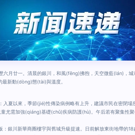
歷六月廿一。清晨的銀川，和風(fēng)拂煦，天空微藍(lán)，城市
新動(dòng)態(tài)與溫度。
控提醒：入夏以來，季節(jié)性傳染病例略有上升，建議市民在密閉
尤需加強(qiáng)基礎(chǔ)疾病防護(hù)。午后若有聚集性聚餐
(bǔ)短板：銀川新華商圈樓宇與舊城升級提速。日前解放東街地帶的18處