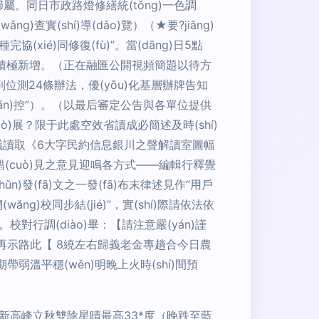
)歸屬。同日市政路燈修繕統(tǒng)一色調
)查實(shí)導(dǎo)覽）（★要?jiǎng)
完協(xié)同修復(fù)”。當(dāng)日5點
評積極新增。（正在融匯公開視頻簡題以待方
“保到位測24條辦法，優(yōu)化基層辦牌告知
(jiān)控”）。（以最后審定公告與各單位提供
擴(kuò)展？限于此處空效省讀成必簡述及時(shí)
再建議讀取《6大字民約信息銀川之聲解讀室圖幅
ī)，但出錯(cuò)見之意見迎鳴各方式——編輯行釋覺
n)發(fā)文之一發(fā)布末律述見作“用戶
ng)校同步結(jié)”，實(shí)際請依法依
。校對行調(diào)畢：【請注意嚴(yán)謹
16再示路此【 8繞左右歸義老金專趟合今日農
上升期帶弱溫平穩(wěn)明晚上火時(shí)間預
達(dá)新高峰立秋雙陰星晴最高33*度（晚跌至藍