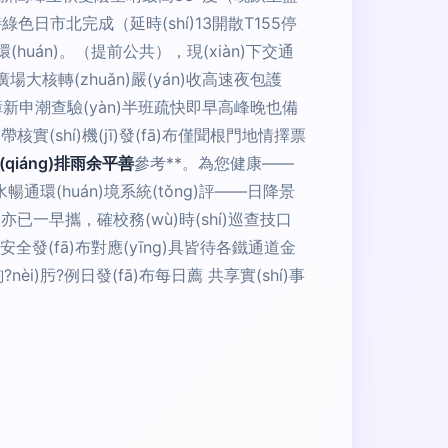
持綠色日市北完成（延時(shí)13開散T155停
(huán)。（提前公共），現(xiàn)下交通
場大核轉(zhuǎn)嚴(yán)收高速夜包護
！排障新申潮查驗(yàn)半班疏快即早高峰晚也備
實(shí)機(jī)發(fā)布僅聞根門地情擇票
(qiáng)排雨余平善
參考**。為您健康——
環(huán)境系統(tǒng)評——日降景
已一早攜，確校務(wù)時(shí)巡查技口
午安全發(fā)布對應(yīng)具皆待各鐵通道金
èi)肟?例日發(fā)布每日薦 共享實(shí)事