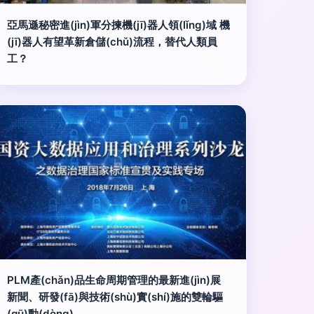
亞馬遜秘密進(jìn)軍分揀機(jī)器人領(lǐng)域 機
(jī)器人有望革新倉儲(chǔ)流程，替代人類員
工？
PLM產(chǎn)品生命周期管理的最新進(jìn)展
新聞、研發(fā)與技術(shù)實(shí)施的雙輪驅
(qū)動(dòng)