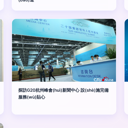
探訪G20杭州峰會(huì)新聞中心 設(shè)施完備
服務(wù)貼心