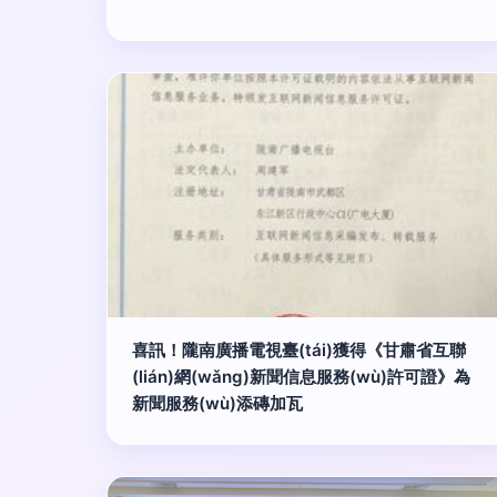
喜訊！隴南廣播電視臺(tái)獲得《甘肅省互聯
(lián)網(wǎng)新聞信息服務(wù)許可證》為
新聞服務(wù)添磚加瓦