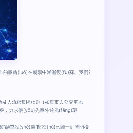
的脈絡(luò)在朝陽中漸漸復(fù)蘇。我們?
場所及人流密集區(qū)（如集市與公交車地
，力求優(yōu)先室外通風(fēng)環
“懸空設(shè)備”防護(hù)已歸一到智能檢