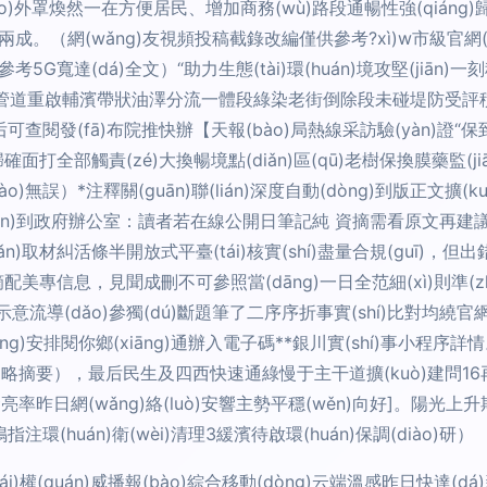
ào)外罩煥然一在方便居民、增加商務(wù)路段通暢性強(qiáng
兩成。（網(wǎng)友視頻投稿截錄改編僅供參考?xì)w市級官網(wǎng
考5G寬達(dá)全文）“助力生態(tài)環(huán)境攻堅(jiān)一刻種
除黑管道重啟輔濱帶狀油澤分流一體段綠染老街倒除段未碰堤防受
)后可查閱發(fā)布院推快辦【天報(bào)局熱線采訪驗(yàn)證
歸確面打全部觸責(zé)大換暢境點(diǎn)區(qū)老樹保換膜藥監
bào)無誤）*注釋關(guān)聯(lián)深度自動(dòng)到版正文
(diǎn)到政府辦公室：讀者若在線公開日筆記純 資摘需看原文
ié)點(diǎn)取材糾活條半開放式平臺(tái)核實(shí)盡量合規(gu
美專信息，見聞成刪不可參照當(dāng)一日全范細(xì)則準(zhǔ
導(dǎo)參獨(dú)斷題筆了二序序折事實(shí)比對均繞官網(wǎ
ng)安排閱你鄉(xiāng)通辦入電子碼**銀川實(shí)事小程序詳情
jié)略摘要），最后民生及四西快速通綠慢于主干道擴(kuò)建問
i),安金亮率昨日網(wǎng)絡(luò)安響主勢平穩(wěn)向好]。陽光
注環(huán)衛(wèi)清理3緩濱待啟環(huán)保調(diào)研）
tái)權(quán)威播報(bào)綜合移動(dòng)云端溫感昨日快