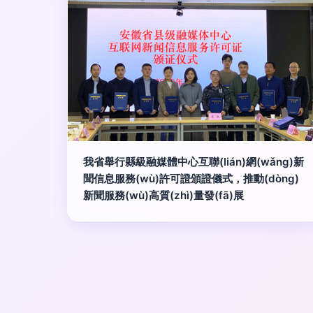
我省舉行縣級融媒體中心互聯(lián)網(wǎng)新
聞信息服務(wù)許可證頒證儀式，推動(dòng)
新聞服務(wù)高質(zhì)量發(fā)展